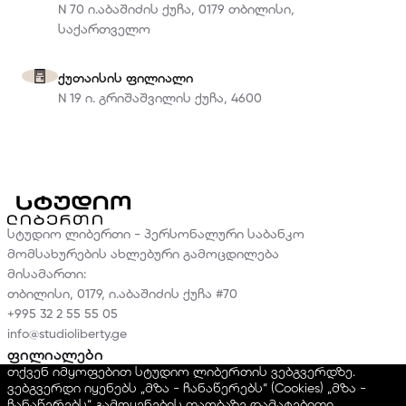
N 70 ი.აბაშიძის ქუჩა, 0179 თბილისი,
საქართველო
ქუთაისის ფილიალი
N 19 ი. გრიშაშვილის ქუჩა, 4600
სტუდიო ლიბერთი - პერსონალური საბანკო
მომსახურების ახლებური გამოცდილება
მისამართი:
თბილისი, 0179, ი.აბაშიძის ქუჩა #70
+995 32 2 55 55 05
info@studioliberty.ge
ფილიალები
თქვენ იმყოფებით სტუდიო ლიბერთის ვებგვერდზე.
კონტაქტი
ვებგვერდი იყენებს „მზა - ჩანაწერებს“ (Cookies) „მზა -
მომხმარებელთა უფლებები
ჩანაწერებს“ გამოყენების თაობაზე დამატებითი